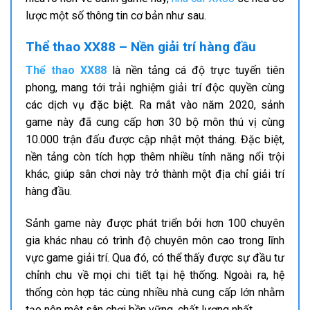
lược một số thông tin cơ bản như sau.
Thể thao XX88 – Nền giải trí hàng đầu
Thể thao XX88
là nền tảng cá độ trực tuyến tiên
phong, mang tới trải nghiệm giải trí độc quyền cùng
các dịch vụ đặc biệt. Ra mắt vào năm 2020, sảnh
game này đã cung cấp hơn 30 bộ môn thú vị cùng
10.000 trận đấu được cập nhật một tháng. Đặc biệt,
nền tảng còn tích hợp thêm nhiều tính năng nổi trội
khác, giúp sân chơi này trở thành một địa chỉ giải trí
hàng đầu.
Sảnh game này được phát triển bởi hơn 100 chuyên
gia khác nhau có trình độ chuyên môn cao trong lĩnh
vực game giải trí. Qua đó, có thể thấy được sự đầu tư
chỉnh chu về mọi chi tiết tại hệ thống. Ngoài ra, hệ
thống còn hợp tác cùng nhiều nhà cung cấp lớn nhằm
tạo nên một sân chơi bền vững, chất lượng nhất.