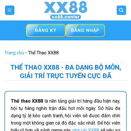
Skip
to
content
ĐĂNG KÝ
ĐĂNG NHẬP
Trang chủ
-
Thể Thao XX88
THỂ THAO XX88 - ĐA DẠNG BỘ MÔN,
GIẢI TRÍ TRỰC TUYẾN CỰC ĐÃ
Thể thao XX88
là nền tảng giải trí hàng đầu hiện nay,
hội tụ hàng nghìn trận đấu hot mỗi ngày. Sở hữu đa
dạng tỷ lệ kèo cạnh tranh, hội viên sẽ được đắm chín
trong một không gian cá độ đặc sắc nhất. Để hội viên
hiểu rõ hơn về sảnh game này,
nhà cái XX88
sẽ nêu sơ