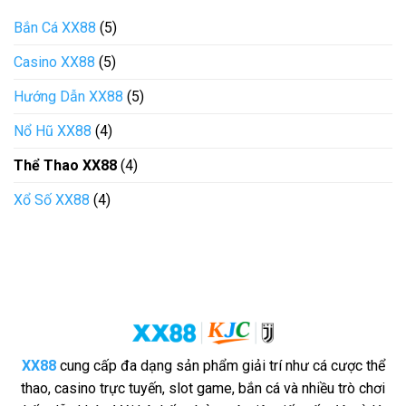
Tiết
thực. Ngoài ra, các bảng thống kê cũng được cập nhật
Nhất
Về
Bắn Cá XX88
(5)
Dành
Những
đầy đủ, tạo nên lợi thế lớn so với những nền tảng giải
Cho
Loại
Casino XX88
(5)
trí khác.
Các
Kèo
Tân
Thủ
Hướng Dẫn XX88
(5)
Tại
XX88
Nổ Hũ XX88
(4)
Thể Thao XX88
(4)
Xổ Số XX88
(4)
Thể thao XX88 tường thuật đa dạng trận đấu
Lịch sử minh bạch
Tại sảnh game, mỗi lượt đặt tiền của thành viên đều
XX88
cung cấp đa dạng sản phẩm giải trí như cá cược thể
được lưu trữ minh bạch trong phần lịch sử giao dịch.
thao, casino trực tuyến, slot game, bắn cá và nhiều trò chơi