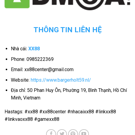
THÔNG TIN LIÊN HỆ
Nhà cái:
XX88
Phone: 0985222369
Email:
xx88center@gmail.com
Website:
https://www.bargerholt59.nl/
Địa chỉ: 50 Phan Huy Ôn, Phường 19, Bình Thạnh, Hồ Chí
Minh, Vietnam
Hastags: #xx88 #xx88center #nhacaixx88 #linkxx88
#linkvaoxx88 #gamexx88