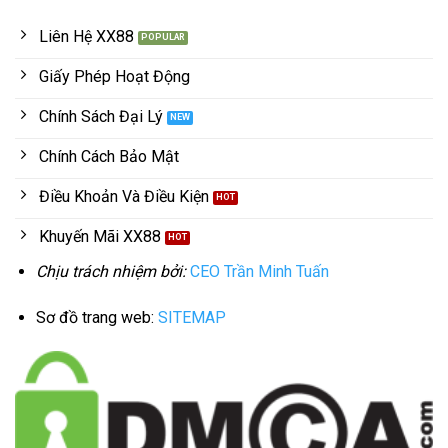
Liên Hệ XX88
Giấy Phép Hoạt Động
Chính Sách Đại Lý
Chính Cách Bảo Mật
Điều Khoản Và Điều Kiện
Khuyến Mãi XX88
Chịu trách nhiệm bởi:
CEO Trần Minh Tuấn
Sơ đồ trang web:
SITEMAP